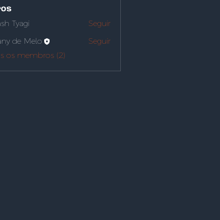
os
sh Tyagi
Seguir
ny de Melo
Seguir
os os membros (2)