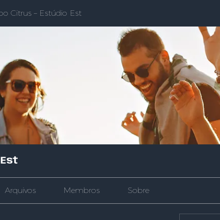
po Citrus – Estúdio Est
 Est
Arquivos
Membros
Sobre