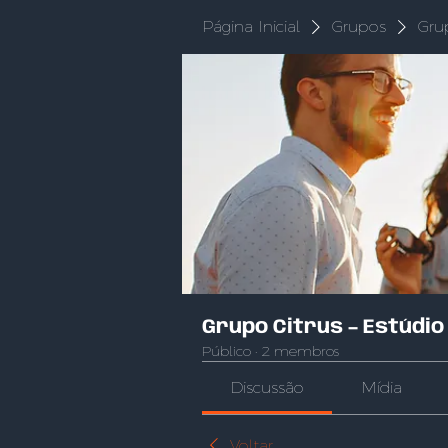
Página Inicial
Grupos
Gru
Grupo Citrus – Estúdio
Público
·
2 membros
Discussão
Mídia
Voltar